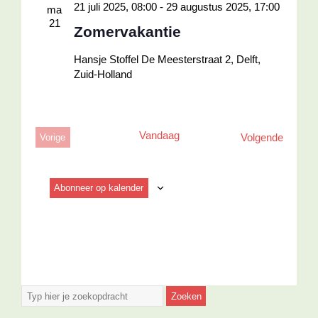
21 juli 2025, 08:00
-
29 augustus 2025, 17:00
ma
21
Zomervakantie
Hansje Stoffel
De Meesterstraat 2, Delft,
Zuid-Holland
Vandaag
Evenem
Volgende
Vorige
Evenementen
Abonneer op kalender