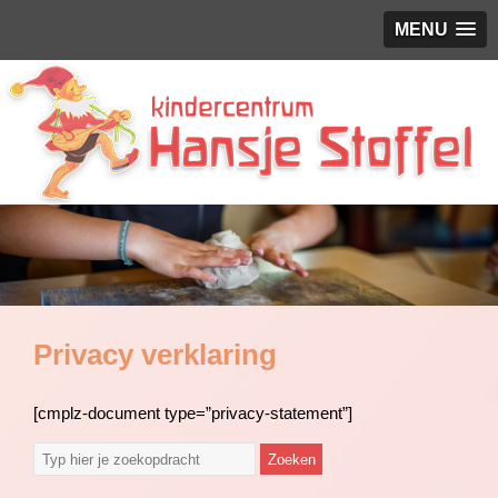
MENU
Privacy verklaring
[cmplz-document type=”privacy-statement”]