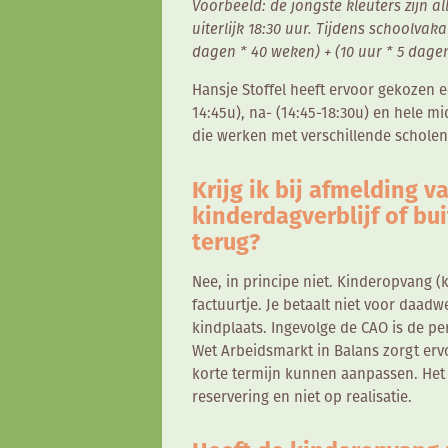
Voorbeeld: de jongste kleuters zijn a
uiterlijk 18:30 uur. Tijdens schoolvaka
dagen * 40 weken) + (10 uur * 5 dage
Hansje Stoffel heeft ervoor gekozen 
14:45u), na- (14:45-18:30u) en hele m
die werken met verschillende scholen
Krijg ik bij afmelding v
kinderdagverblijf of b
terug?
Nee, in principe niet. Kinderopvang (
factuurtje. Je betaalt niet voor daad
kindplaats. Ingevolge de CAO is de p
Wet Arbeidsmarkt in Balans zorgt erv
korte termijn kunnen aanpassen. Het 
reservering en niet op realisatie.