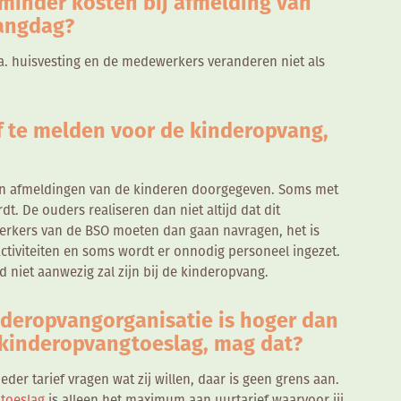
minder kosten bij afmelding van
vangdag?
.a. huisvesting en de medewerkers veranderen niet als
af te melden voor de kinderopvang,
en afmeldingen van de kinderen doorgegeven. Soms met
t. De ouders realiseren dan niet altijd dat dit
rkers van de BSO moeten dan gaan navragen, het is
ctiviteiten en soms wordt er onnodig personeel ingezet.
d niet aanwezig zal zijn bij de kinderopvang.
nderopvangorganisatie is hoger dan
 kinderopvangtoeslag, mag dat?
der tarief vragen wat zij willen, daar is geen grens aan.
toeslag
is alleen het maximum aan uurtarief waarvoor jij