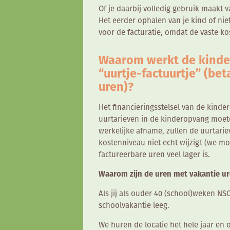
Of je daarbij volledig gebruik maakt v
Het eerder ophalen van je kind of ni
voor de facturatie, omdat de vaste k
Waarom werkt de kinde
“uurtje-factuurtje” (be
uren)?
Het financieringsstelsel van de kinder
uurtarieven in de kinderopvang moet
werkelijke afname, zullen de uurtarie
kostenniveau niet echt wijzigt (we moe
factureerbare uren veel lager is.
Waarom zijn de uren met vakantie ur
Als jij als ouder 40 (school)weken NS
schoolvakantie leeg.
We huren de locatie het hele jaar en