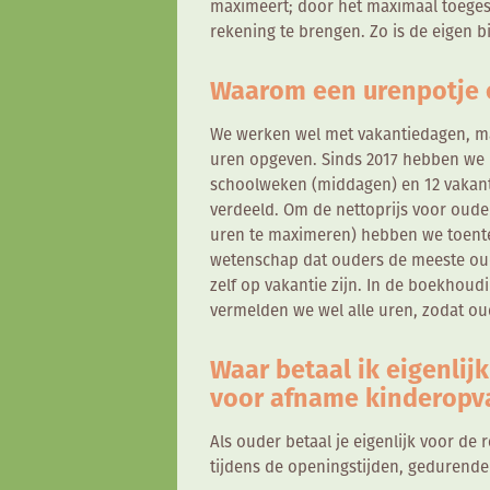
maximeert; door het maximaal toegest
rekening te brengen. Zo is de eigen b
Waarom een urenpotje 
We werken wel met vakantiedagen, ma
uren opgeven. Sinds 2017 hebben we b
schoolweken (middagen) en 12 vakant
verdeeld. Om de nettoprijs voor ouder
uren te maximeren) hebben we toenter
wetenschap dat ouders de meeste ou
zelf op vakantie zijn. In de boekhou
vermelden we wel alle uren, zodat o
Waar betaal ik eigenlijk
voor afname kinderopv
Als ouder betaal je eigenlijk voor de
tijdens de openingstijden, gedurende