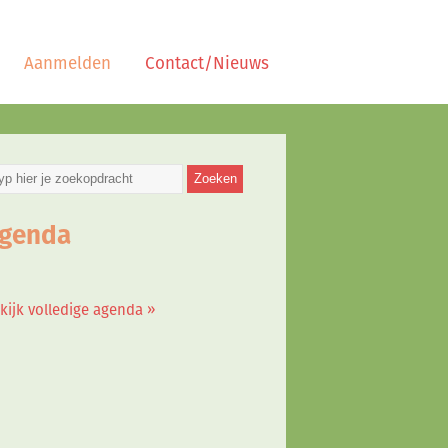
Aanmelden
Contact/Nieuws
genda
kijk volledige agenda »