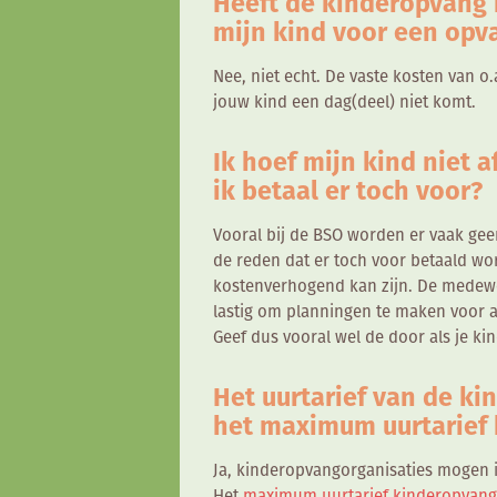
Heeft de kinderopvang 
mijn kind voor een op
Nee, niet echt. De vaste kosten van o
jouw kind een dag(deel) niet komt.
Ik hoef mijn kind niet 
ik betaal er toch voor?
Vooral bij de BSO worden er vaak ge
de reden dat er toch voor betaald word
kostenverhogend kan zijn. De medewe
lastig om planningen te maken voor a
Geef dus vooral wel de door als je kin
Het uurtarief van de ki
het maximum uurtarief
Ja, kinderopvangorganisaties mogen ie
Het
maximum uurtarief kinderopvang