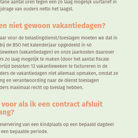
ane aantal uren tegen een zo laag mogelijk uurtarief in
ijdrage van ouders netto het laagst.
en niet gewoon vakantiedagen?
ar voor de belastingdienst/toeslagen moeten we dat in
ij de BSO het kalenderjaar opgedeeld in 40
ieweken (vakantiedagen) en onze jaarkosten daarover
s zo laag mogelijk te maken (door het aantal fiscale
tijd besloten 12 vakantieweken te factureren in de
ders de vakantiedagen niet allemaal opmaken, omdat ze
ding en verantwoording naar de dienst toeslagen
uders maximaal recht op toeslag hebben.
 voor als ik een contract afsluit
ang?
 reservering van een kindplaats op een bepaald dagdeel
 een bepaalde periode.